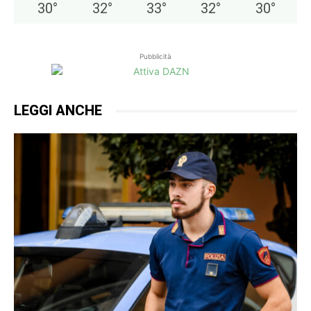
30
°
32
°
33
°
32
°
30
°
Pubblicità
LEGGI ANCHE