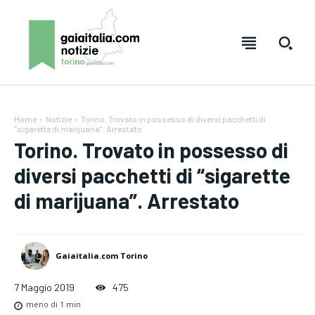
Home
Notizie
Torino. Trovato in possesso di diversi pacchetti di
“sigarette di marijuana”. Arrestato
Torino. Trovato in possesso di
diversi pacchetti di “sigarette
di marijuana”. Arrestato
Gaiaitalia.com Torino
Testo:
Testo:
A-
A-
A+
A+
Reset
Reset
7 Maggio 2019
475
meno di 1
min