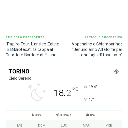
ARTICOLO PRECEDENTE
ARTICOLO SUCCESSIVO
“Papiro Tour. L’antico Egitto
Appendino e Chiamparino:
in Biblioteca”, fa tappa al
“Denunciamo Altaforte per
Quartiere Barriere di Milano
apologia di fascismo”
TORINO
Cielo Sereno
°
19.4
°
C
18.2
°
17
80%
3.9m/s
0%
SAB
DOM
LUN
MAR
MER